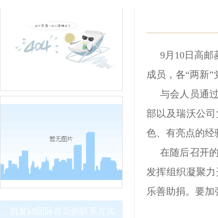
9月10日高
成员，各“两新
与会人员通
部以及瑞沃公司
色、有亮点的经
在随后召开
发挥组织凝聚力
乐善助捐。要加
凯发k8国际首页的联系方式