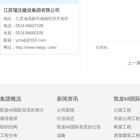
江苏瑞沃建设集团有限公司
contact
地址：江苏省高邮市城南经济开发区
电话：0514-84607108
传真：0514-84660108
邮箱：
yzrwjt@163.com
网址：http://www.rwjtgc.com/
分享到：
上一
集团概况
新闻资讯
凯发k8国
凯发k8国际首页的简介
公司新闻
公路工程
领导致辞
行业动态
市政公用工程
组织结构
凯发k8国际首页的公告
桥梁工程
工程分布
战略
房屋建筑工程