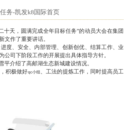
务-凯发k8国际首页
百二十天，圆满完成全年目标任务”的动员大会在集团
新文作了重要讲话。
、进度、安全、内部管理、创新创优、结算工作、业
为公司下阶段工作的开展提出具体指导方针。
雪平介绍了高邮湖生态新城建设情况。
，积极做好
、工法的提炼工作，同时提高员工
qc小组