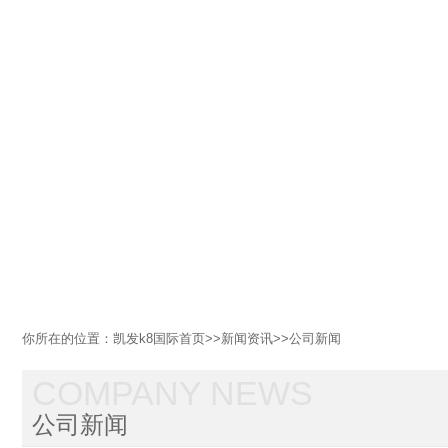
你所在的位置：
凯发k8国际首页
>>
新闻资讯
>>
公司新闻
COMPANY NEWS
公司新闻