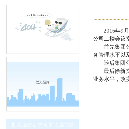
2016
年
9
公司二楼会议
首先集团
务管理水平以
随后集团
最后徐新
业务水平，改
凯发k8国际首页的联系方式