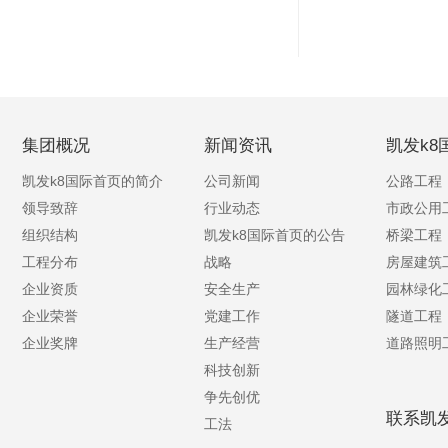
集团概况
新闻资讯
凯发k
凯发k8国际首页的简介
公司新闻
公路工程
领导致辞
行业动态
市政公用
组织结构
凯发k8国际首页的公告
桥梁工程
工程分布
战略
房屋建筑
企业资质
安全生产
园林绿化
企业荣誉
党建工作
隧道工程
企业奖牌
生产经营
道路照明
科技创新
争先创优
联系凯发
工法