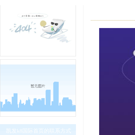
凯发k8国际首页的联系方式