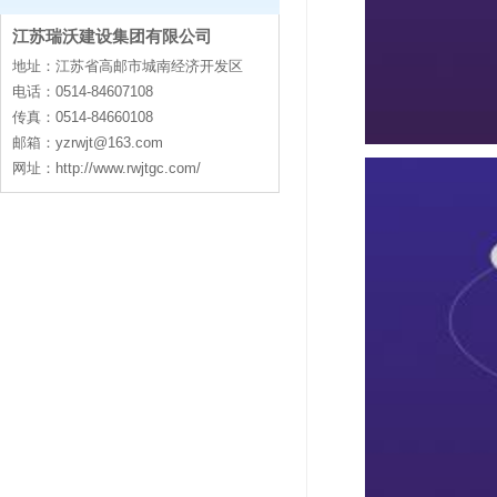
江苏瑞沃建设集团有限公司
contact
地址：江苏省高邮市城南经济开发区
电话：0514-84607108
传真：0514-84660108
邮箱：
yzrwjt@163.com
网址：http://www.rwjtgc.com/