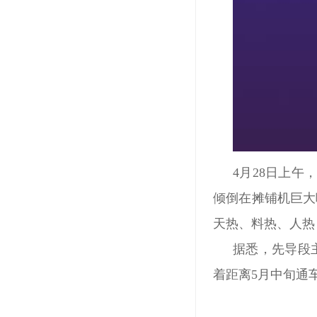
4月28日上
倾倒在摊铺机巨大
天热、料热、人热
据悉，先导段
着距离5月中旬通