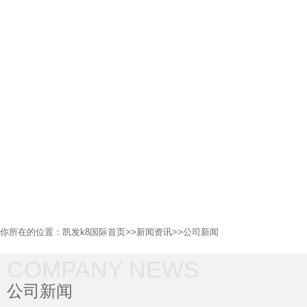
你所在的位置：
凯发k8国际首页
>>
新闻资讯
>>
公司新闻
COMPANY NEWS
公司新闻