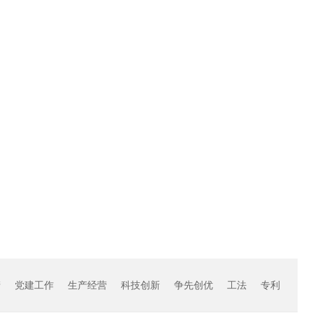
产
党建工作
生产经营
科技创新
争先创优
工法
专利