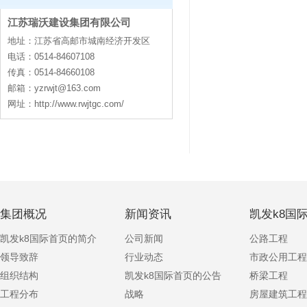
江苏瑞沃建设集团有限公司
contact
地址：江苏省高邮市城南经济开发区
电话：0514-84607108
传真：0514-84660108
邮箱：
yzrwjt@163.com
网址：http://www.rwjtgc.com/
集团概况
新闻资讯
凯发k8国
凯发k8国际首页的简介
公司新闻
公路工程
领导致辞
行业动态
市政公用工程
组织结构
凯发k8国际首页的公告
桥梁工程
工程分布
战略
房屋建筑工程