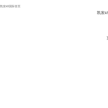
凯发k8国际首页
凯发k