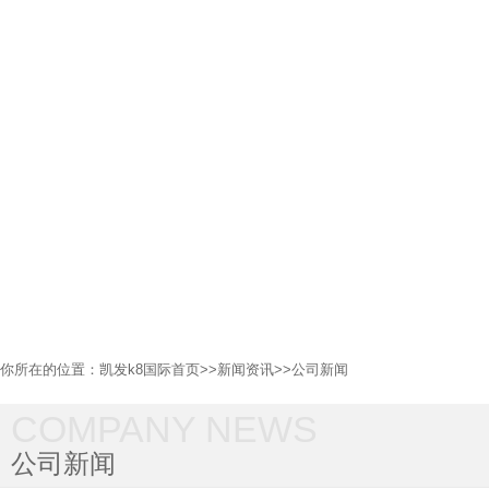
你所在的位置：
凯发k8国际首页
>>
新闻资讯
>>
公司新闻
COMPANY NEWS
公司新闻