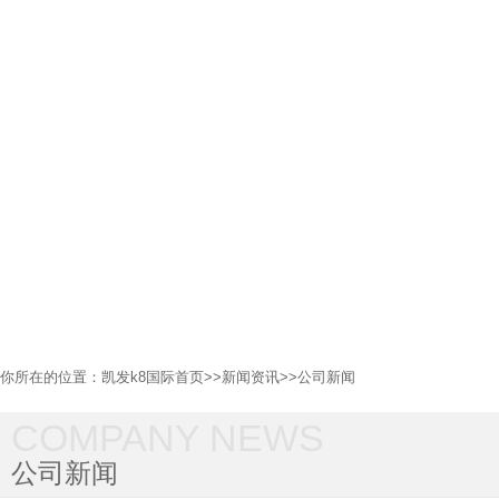
你所在的位置：
凯发k8国际首页
>>
新闻资讯
>>
公司新闻
COMPANY NEWS
公司新闻