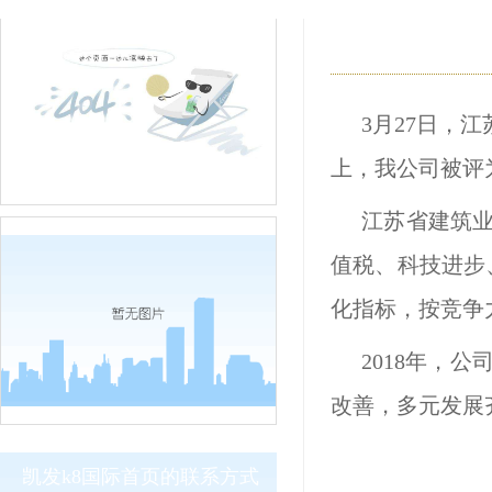
3月27日，
上，我公司被评
江苏省建筑
值税、科技进步
化指标，按竞争
2018年，
改善，多元发展
凯发k8国际首页的联系方式