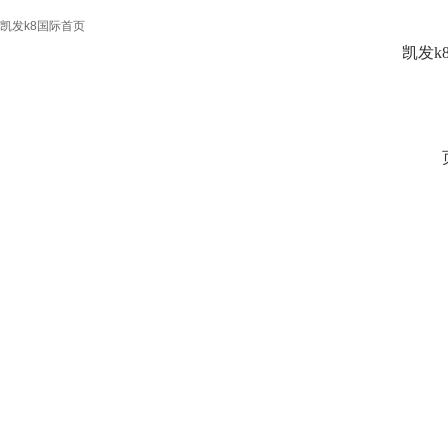
凯发k8国际首页
凯发k