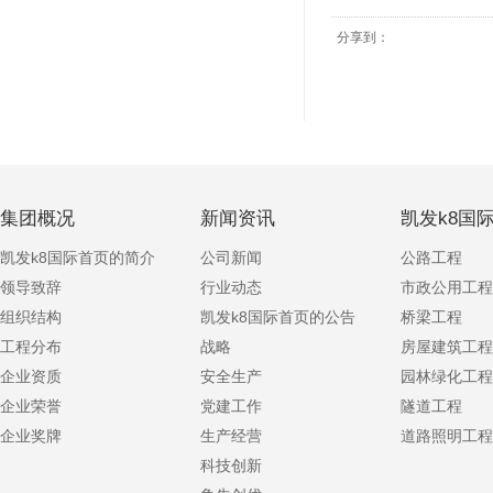
分享到：
集团概况
新闻资讯
凯发k8国
凯发k8国际首页的简介
公司新闻
公路工程
领导致辞
行业动态
市政公用工程
组织结构
凯发k8国际首页的公告
桥梁工程
工程分布
战略
房屋建筑工程
企业资质
安全生产
园林绿化工程
企业荣誉
党建工作
隧道工程
企业奖牌
生产经营
道路照明工程
科技创新