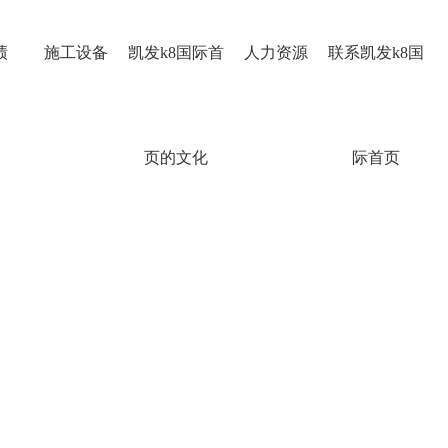
绩
施工设备
凯发k8国际首
人力资源
联系凯发k8国
页的文化
际首页