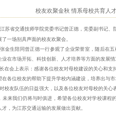
校友欢聚金秋 情系母校共育人才
江苏省交通技师学院党委书记曾正德，党委副书记、
展了一场别具声面的校友欢聚会。
张金生陪同曾正德一行参观了企业荣誉室，随后在五
企业在市场开拓、科技创新、人才培养等方面的发展情
长在会上表示：感谢各位校友对母校建设的关心和支
望在各位校友的帮助下提升学校内涵建设，培养出与市
对校友队伍的日益强大，以及各位校友对母校的关心
，未来我们仍将与时俱进，希望各位校友对学校课程
人才，为江苏交通运输的发展做出贡献。