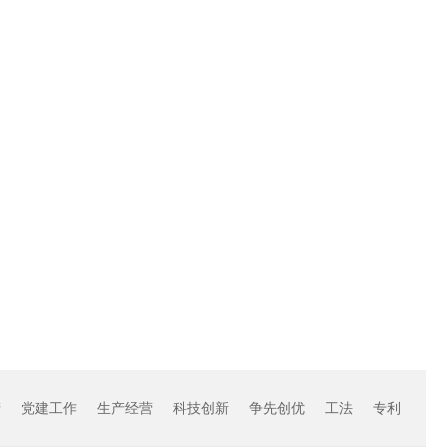
产
党建工作
生产经营
科技创新
争先创优
工法
专利