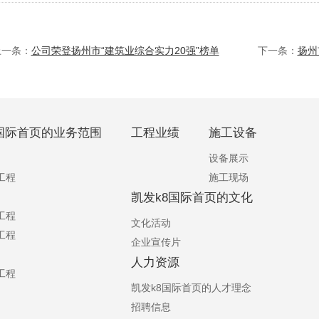
上一条：
公司荣登扬州市“建筑业综合实力20强”榜单
下一条：
扬州
8国际首页的业务范围
工程业绩
施工设备
设备展示
工程
施工现场
凯发k8国际首页的文化
工程
文化活动
工程
企业宣传片
人力资源
工程
凯发k8国际首页的人才理念
招聘信息