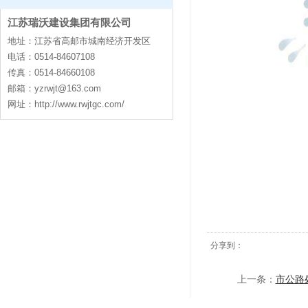
江苏瑞沃建设集团有限公司
contact
地址：江苏省高邮市城南经济开发区
电话：0514-84607108
传真：0514-84660108
邮箱：
yzrwjt@163.com
网址：http://www.rwjtgc.com/
分享到：
上一条：
市公路