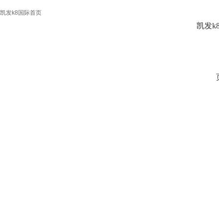
凯发k8国际首页
凯发k