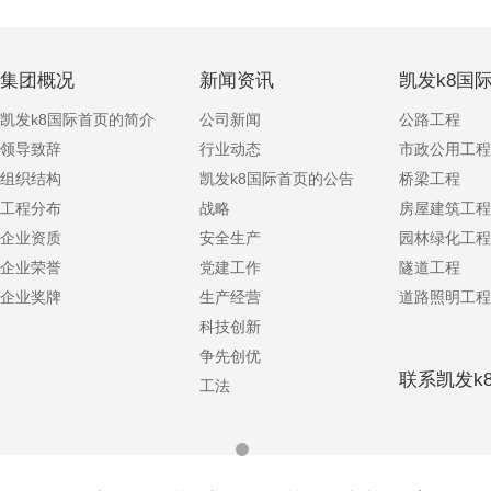
集团概况
新闻资讯
凯发k8国
凯发k8国际首页的简介
公司新闻
公路工程
领导致辞
行业动态
市政公用工程
组织结构
凯发k8国际首页的公告
桥梁工程
工程分布
战略
房屋建筑工程
企业资质
安全生产
园林绿化工程
企业荣誉
党建工作
隧道工程
企业奖牌
生产经营
道路照明工程
科技创新
争先创优
联系凯发k
工法