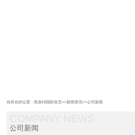
你所在的位置：
凯发k8国际首页
>>
新闻资讯
>>
公司新闻
COMPANY NEWS
公司新闻