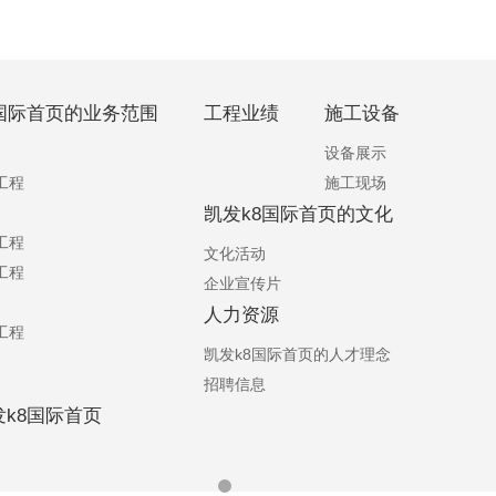
8国际首页的业务范围
工程业绩
施工设备
设备展示
工程
施工现场
凯发k8国际首页的文化
工程
文化活动
工程
企业宣传片
人力资源
工程
凯发k8国际首页的人才理念
招聘信息
k8国际首页