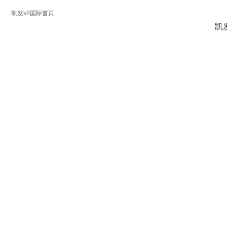
凯发k8国际首页
凯