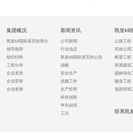
集团概况
新闻资讯
凯发k
凯发k8国际首页的简介
公司新闻
公路工程
领导致辞
行业动态
市政公用
组织结构
凯发k8国际首页的公告
桥梁工程
工程分布
战略
房屋建筑
企业资质
安全生产
园林绿化
企业荣誉
党建工作
隧道工程
企业奖牌
生产经营
道路照明
科技创新
争先创优
联系凯发
工法