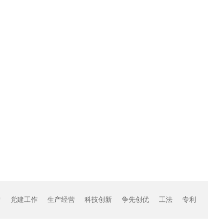
产
党建工作
生产经营
科技创新
争先创优
工法
专利