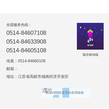
全国服务热线：
0514-84607108
0514-84633908
0514-84605108
瑞沃移动端
传真：0514-84660108
邮箱：
地址：江苏省高邮市城南经济开发区
凯发k8国际首页的友情链接