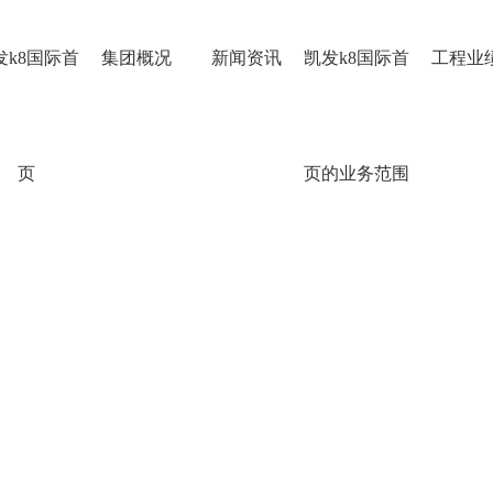
发k8国际首
集团概况
新闻资讯
凯发k8国际首
工程业
页
页的业务范围