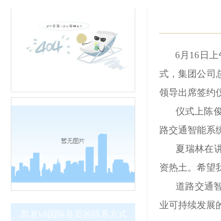
6月16日
式，集团公司
领导出席签约
仪式上陈俊
路交通智能系
夏瑞林
在
资热土。希望
道路交通
业可持续发展
凯发k8国际首页的联系方式