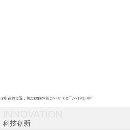
你所在的位置：
凯发k8国际首页
>>
新闻资讯
>>
科技创新
INNOVATION
科技创新