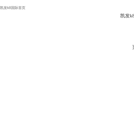
凯发k8国际首页
凯发k