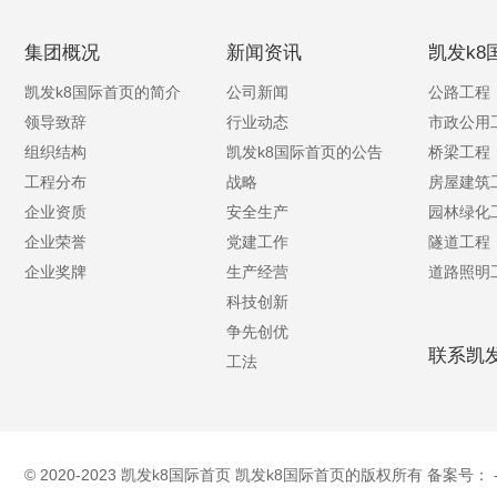
集团概况
新闻资讯
凯发k
凯发k8国际首页的简介
公司新闻
公路工程
领导致辞
行业动态
市政公用
组织结构
凯发k8国际首页的公告
桥梁工程
工程分布
战略
房屋建筑
企业资质
安全生产
园林绿化
企业荣誉
党建工作
隧道工程
企业奖牌
生产经营
道路照明
科技创新
争先创优
联系凯发
工法
© 2020-2023
凯发k8国际首页
凯发k8国际首页的版权所有 备案号： -