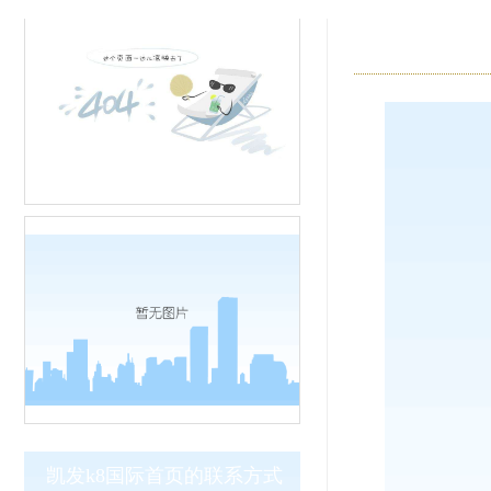
凯发k8国际首页的联系方式