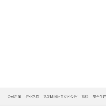
公司新闻
行业动态
凯发k8国际首页的公告
战略
安全生