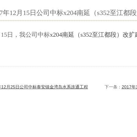
017年12月15日公司中标x204南延（s352至
2月15日，我公司中标
x204南延（s352至江都段）
7年12月25日公司中标泰安镇金湾岛水系连通工程
下一条：
​201