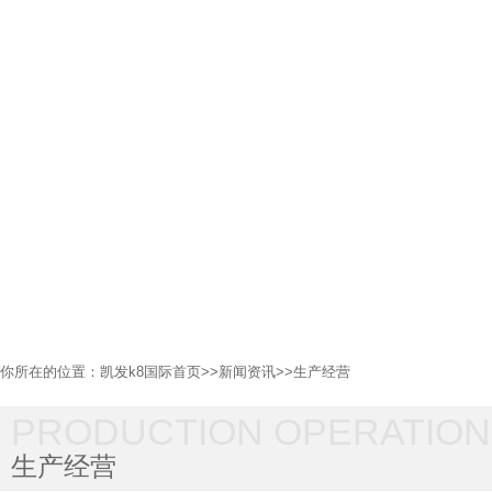
你所在的位置：
凯发k8国际首页
>>
新闻资讯
>>
生产经营
PRODUCTION OPERATION
生产经营