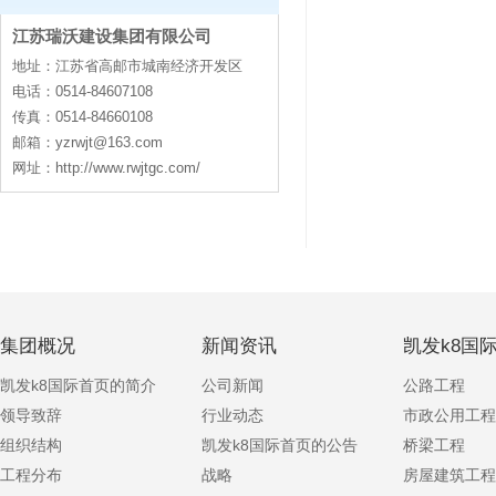
江苏瑞沃建设集团有限公司
contact
地址：江苏省高邮市城南经济开发区
电话：0514-84607108
传真：0514-84660108
邮箱：
yzrwjt@163.com
网址：http://www.rwjtgc.com/
集团概况
新闻资讯
凯发k8国
凯发k8国际首页的简介
公司新闻
公路工程
领导致辞
行业动态
市政公用工程
组织结构
凯发k8国际首页的公告
桥梁工程
工程分布
战略
房屋建筑工程