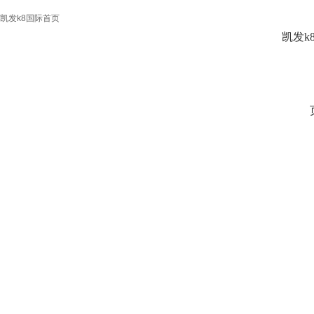
凯发k8国际首页
凯发k