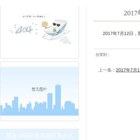
20
2017年7月12
分享到：
上一条：
2017年7
凯发k8国际首页的联系方式