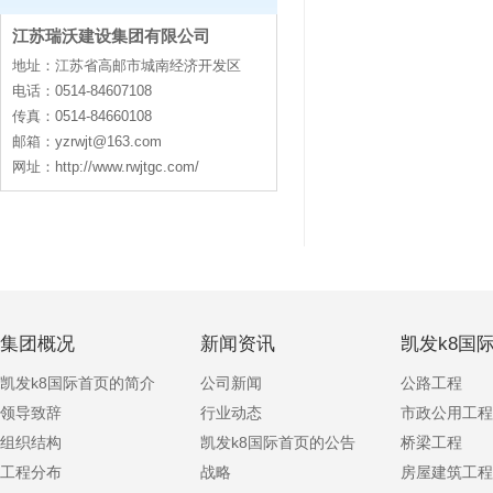
江苏瑞沃建设集团有限公司
contact
地址：江苏省高邮市城南经济开发区
电话：0514-84607108
传真：0514-84660108
邮箱：
yzrwjt@163.com
网址：http://www.rwjtgc.com/
集团概况
新闻资讯
凯发k8国
凯发k8国际首页的简介
公司新闻
公路工程
领导致辞
行业动态
市政公用工程
组织结构
凯发k8国际首页的公告
桥梁工程
工程分布
战略
房屋建筑工程