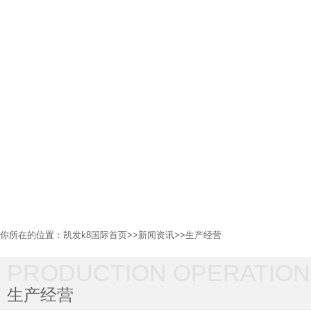
你所在的位置：
凯发k8国际首页
>>
新闻资讯
>>
生产经营
PRODUCTION OPERATION
生产经营