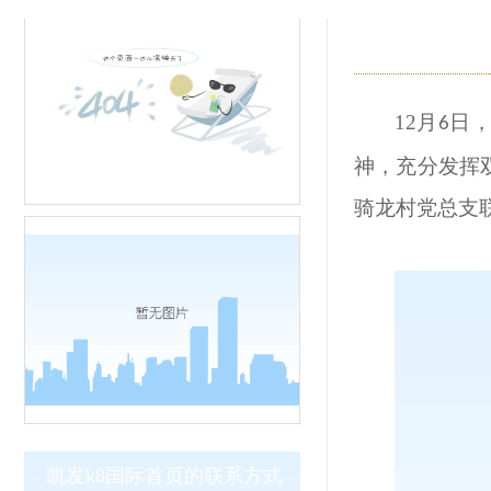
12
月
日，
6
神，充分发挥
骑龙村党总支
凯发k8国际首页的联系方式