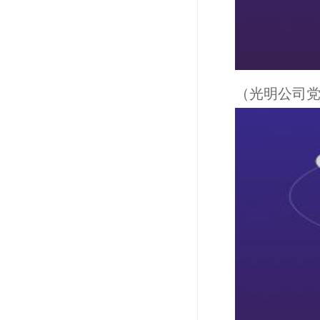
（光明公司