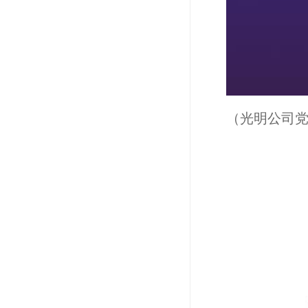
（光明公司