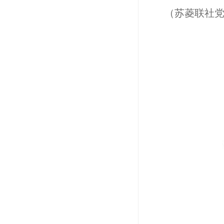
（苏菱联社