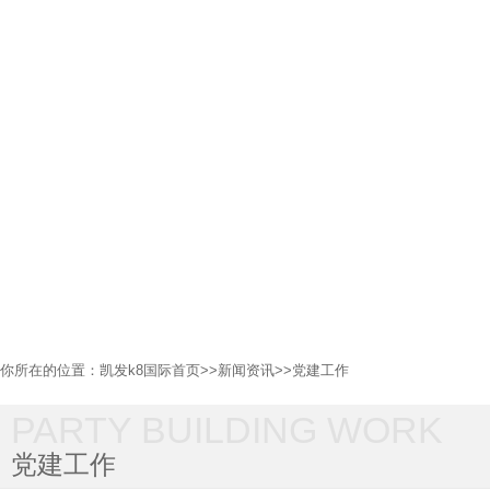
你所在的位置：
凯发k8国际首页
>>
新闻资讯
>>
党建工作
PARTY BUILDING WORK
党建工作