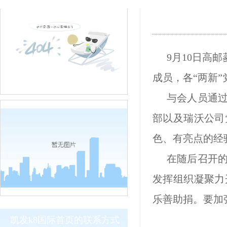
9月10日高
成员，各“两新
与会人员通
部以及瑞沃公司
色、有亮点的经
在随后召开
发挥组织凝聚力
乐善助捐。要加
凯发k8国际首页的联系方式