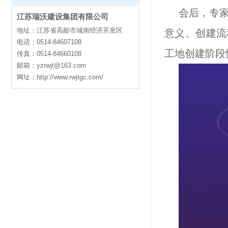
会后，专
江苏瑞沃建设集团有限公司
contact
地址：江苏省高邮市城南经济开发区
意义、创建流
电话：0514-84607108
工地创建阶段
传真：0514-84660108
邮箱：
yzrwjt@163.com
网址：http://www.rwjtgc.com/