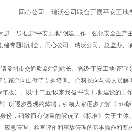
同心公司、瑞沃公司联合开展平安工地专
，为进一步推进“平安工地”创建工作，强化安全生产
”创建专题培训会。同心公司、瑞沃公司、总监办、
邀请常州市交通质监站副站长、省级
平安工地
评审
“
”
审专家余同山做了专题培训。
余科长向与会人员解
年版）。以
十二五
以来我省
平安工地
建设的工
6
“
”
“
”
准》所逐步显现的弊端，引领大家逐步了解《
版
2016
身份，细致而有侧重的解读了《标准》关于主体
、应急管理、检查评价和事故管理的基本操作和要