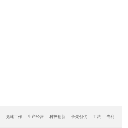
产
党建工作
生产经营
科技创新
争先创优
工法
专利