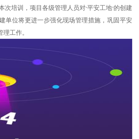
本次培训，项目各级管理人员对
平安工地
的创建
“
”
建单位将更进一步强化现场管理措施，巩固平安
管理工作。