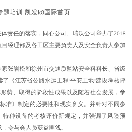
题培训-凯发k8国际首页
主体责任的落实，同心公司、瑞沃公司举办了2018
项目经理部及各工区主要负责人及安全负责人参加
专家张岩松和徐州市交通质监站安全科科长、省级
读了《江苏省公路水运工程
平安工地
建设考核评
“
”
作形势、取得的阶段性成果以及随着社会发展，参
标准》制定的必要性和现实意义。并针对不同参
、特种设备的考核评价新规定，并强调了风险预
求，令与会人员获益匪浅。