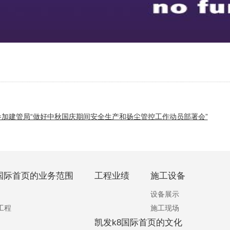
参加建管局“做好中秋国庆期间安全生产和扬尘管控工作动员部署会”
8国际首页的业务范围
工程业绩
施工设备
设备展示
工程
施工现场
凯发k8国际首页的文化