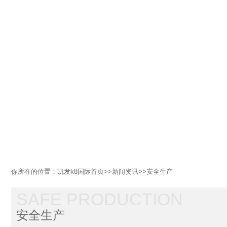
你所在的位置：
凯发k8国际首页
>>
新闻资讯
>>
安全生产
SAFE PRODUCTION
安全生产