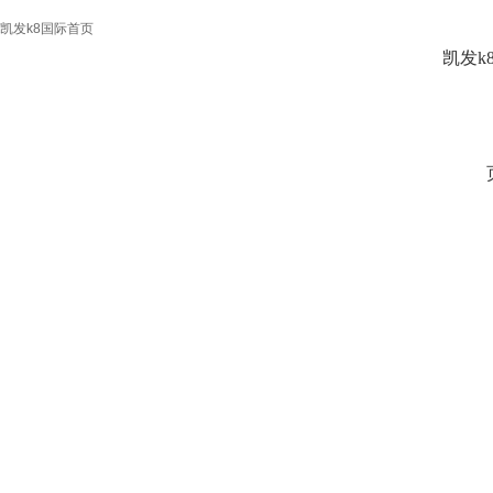
凯发k8国际首页
凯发k