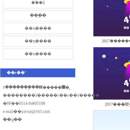
��֯�ṹ
���̷ֲ�
��ҵ����
��ҵ����
2017�����
��ҵ����
��ϵ��ʽ
1�������ֽ��輯�����޹�˾
��ַ������ʡ�����г��ͼ��ÿ�����
�绰��0514-84605108
2017���
e-mail��
yzrwjt@163.com
��վ��