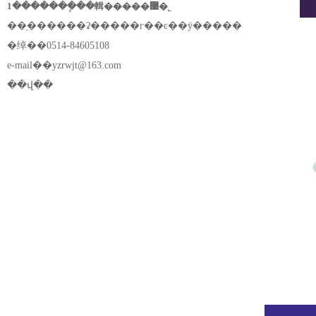
1�������ֽ��輯�����޹�˾
��ַ������ʡ�����г��ͼ��ÿ�����
�绰��0514-84605108
e-mail��
yzrwjt@163.com
��վ��