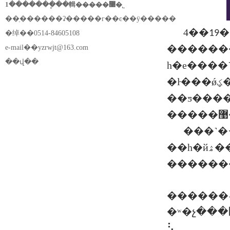
1�������ֽ��輯�����޹�˾
��ַ������ʡ�����г��ͼ��ÿ�����
4��
�
19
�绰��0514-84605108
������
e-mail��
yzrwjt@163.com
��վ��
һ�е����˺��ϱ�·���ٻ�����
�ŀ���ǿؼ��ŵ�ί��ǡ����³��ｨ�꣬�ܾ���ҷ���飬���ܾ��������䡢
��ƽ���
���˺�·��ŀ���
��һ�йۿ����˺���·��ŀ��������ƭ����ȡ���ｨ
������
�ʷ�չ���޹�˾��֧����ǡ����³������ķ���ŀʵʩ���������ϸ���
⡣