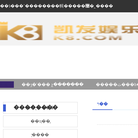
��ӭ���ʽ������ֽ��輯�����޹�˾����
��ʒ�ʹ��� չ�������
ר��
��������
��˾����
��ҵ��̬
֪ͨ����