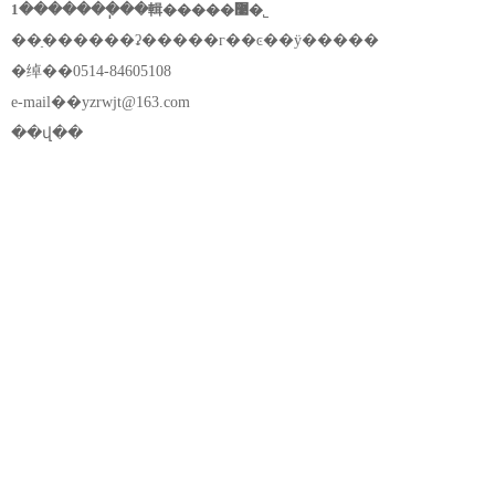
1�������ֽ��輯�����޹�˾
��ַ������ʡ�����г��ͼ��ÿ�����
�绰��0514-84605108
e-mail��
yzrwjt@163.com
��վ��