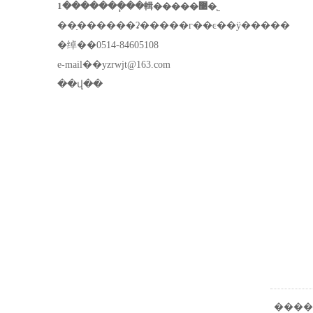
1�������ֽ��輯�����޹�˾
��ַ������ʡ�����г��ͼ��ÿ�����
�绰��0514-84605108
e-mail��
yzrwjt@163.com
��վ��
����