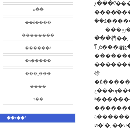
չ��̸�ᡣ�
ս��
����̸��
��ž����
��ȫ����
���ϣ
��������
��
�档��
ͳ˼ά���ı
������ӫ
�������
�ƽ�����
�������ŀ�������޸���ŀ��
硢
���ȴ���
�ֽṹ����
����
ƹ���ƣ����
ͬʱͨ�����
ר��
����������ر���һ������ʦҫ��ַ��ӻ��
ã������ڹ�˾ת����������ͻ�ơ�һ����ҫ�ڴ�����齨
��ϵ��ʽ
ͷ�ʹ�˾��ѱ��ս��ͷ���ߣ����г