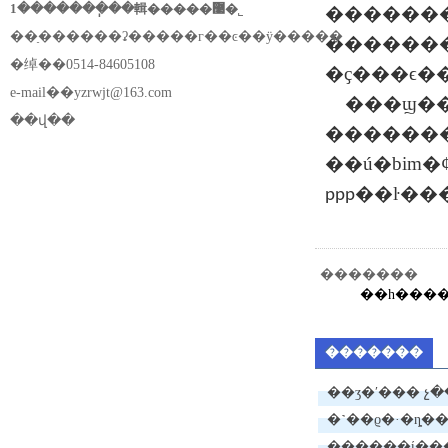
1�������ֽ��輯�����޹�˾
�������
��ַ������ʡ�����г��ͼ��ÿ�����
�������
�绰��0514-84605108
�ҫ���ϵ�
e-mail��
yzrwjt@163.com
���ϣ�
��վ��
�����������ԡ����
��ú�
bim
�
ppp
�������
��һ���
�������
��ʒ�ʹ��� չ
�˺��ϱ�·�ȵ�
������ί���