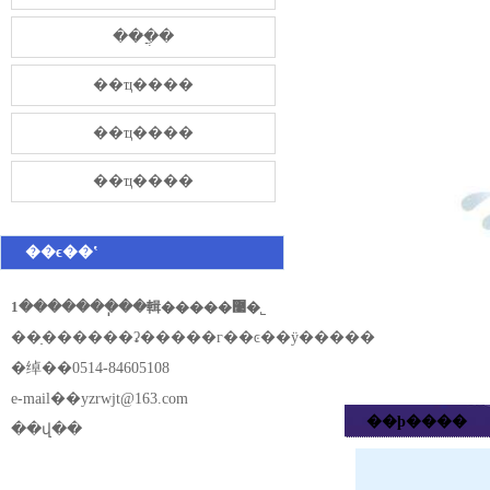
���̷ֲ�
��ҵ����
��ҵ����
��ҵ����
��ϵ��ʽ
1�������ֽ��輯�����޹�˾
��ַ������ʡ�����г��ͼ��ÿ�����
�绰��0514-84605108
e-mail��
yzrwjt@163.com
��ϸ����
��վ��