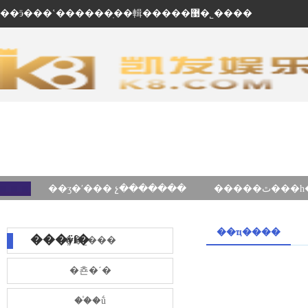
��ӭ���ʽ������ֽ��輯�����޹�˾����
��ʒ�ʹ��� չ�������
��ҵ����
���ÿſ�
��˾���
�쵼�´�
��֯�ṹ