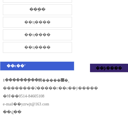
���̷ֲ�
��ҵ����
��ҵ����
��ҵ����
��ϵ��ʽ
��ϸ����
1�������ֽ��輯�����޹�˾
��ַ������ʡ�����г��ͼ��ÿ�����
�绰��0514-84605108
e-mail��
yzrwjt@163.com
��վ��