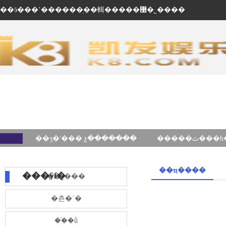
��ӭ���ʽ������ֽ��輯�����޹�˾����
��ʒ�ʹ��� չ�������
��ҵ����
���ÿſ�
��˾���
�쵼�´�
��֯�ṹ