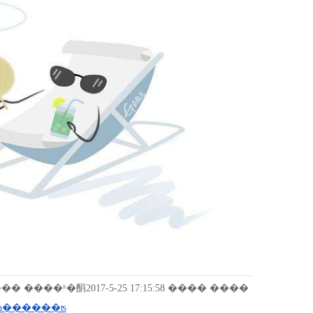
 ����ʱ�䣺2017-5-25 17:15:58 ���� ����
һ������ʦ