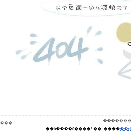
���������
���
��һ����û����! ��һ����
��ƹ