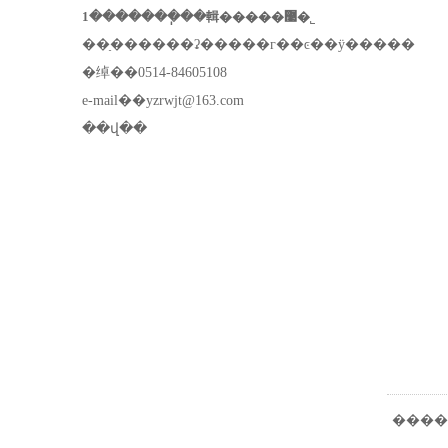
1�������ֽ��輯�����޹�˾
��ַ������ʡ�����г��ͼ��ÿ�����
�绰��0514-84605108
e-mail��
yzrwjt@163.com
��վ��
����