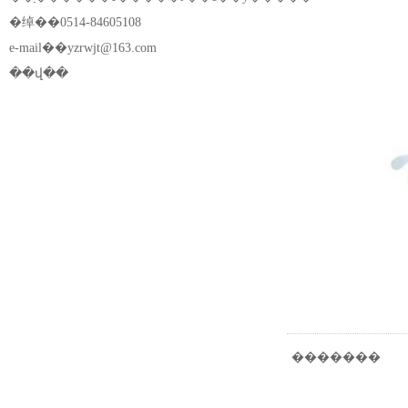
�绰��0514-84605108
e-mail��
yzrwjt@163.com
��վ��
�������