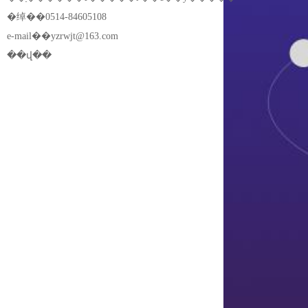
�绰��0514-84605108
e-mail��
yzrwjt@163.com
��վ��