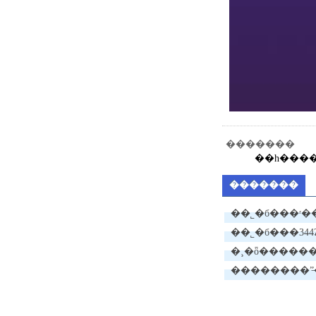
�������
��һ���
�������
��˾�б���ʳ
��˾�б���344ʡ�
��ʩ����ŀ
�¸�ȫ������ӹ
l1�귴��
��������ˮ̶