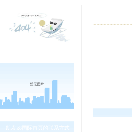
凯发k8国际首页的联系方式