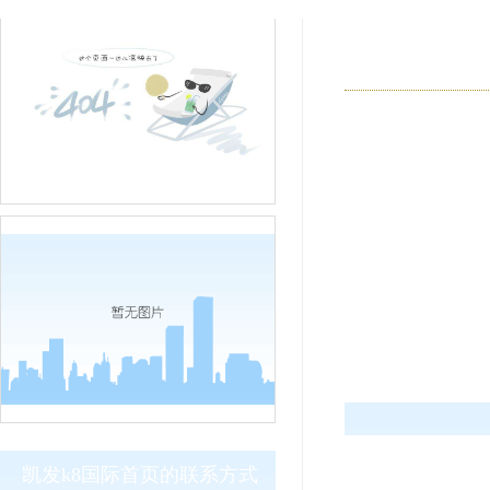
凯发k8国际首页的联系方式