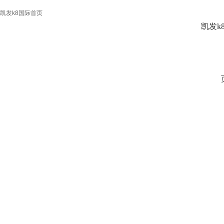
凯发k8国际首页
凯发k