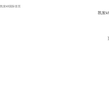
凯发k8国际首页
凯发k