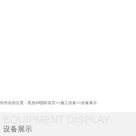
你所在的位置：
凯发k8国际首页
>>
施工设备
>>
设备展示
EQUIPMENT DISPLAY
设备展示