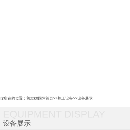
你所在的位置：
凯发k8国际首页
>>
施工设备
>>
设备展示
EQUIPMENT DISPLAY
设备展示