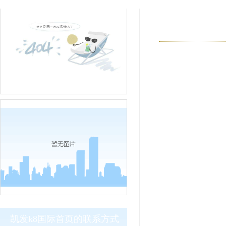
凯发k8国际首页的联系方式