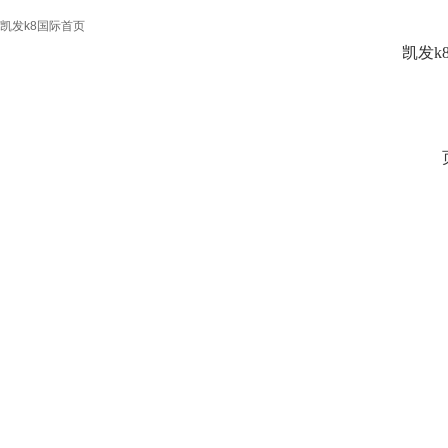
凯发k8国际首页
凯发k