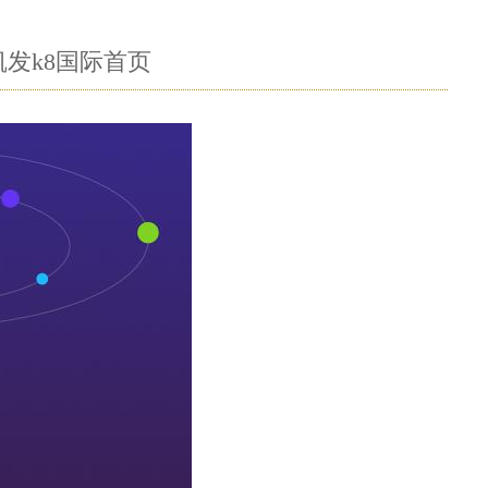
凯发k8国际首页