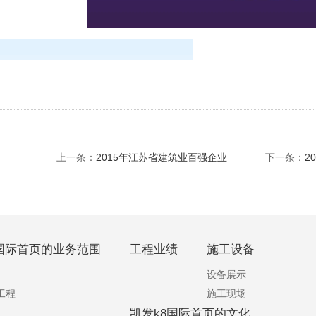
上一条：
2015年江苏省建筑业百强企业
下一条：
2
8国际首页的业务范围
工程业绩
施工设备
设备展示
工程
施工现场
凯发k8国际首页的文化