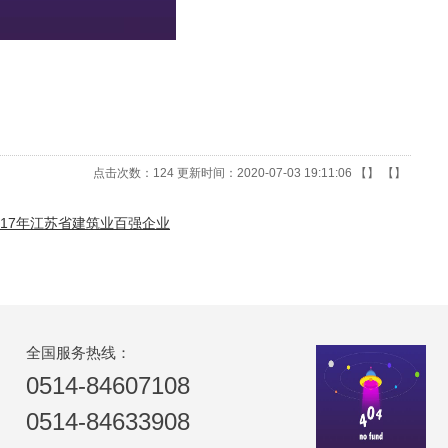
点击次数：
124
更新时间：2020-07-03 19:11:06 【】 【】
017年江苏省建筑业百强企业
全国服务热线：
0514-84607108
0514-84633908