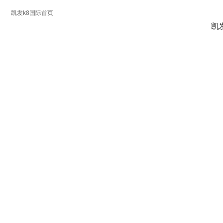
凯发k8国际首页
凯