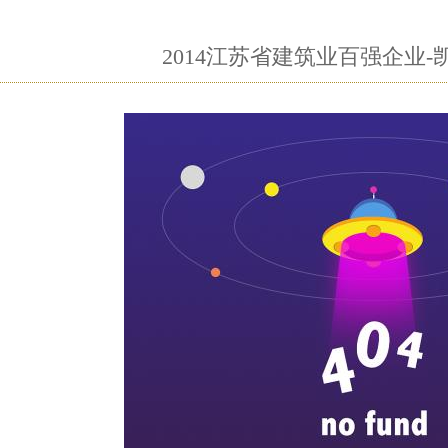
2014江苏省建筑业百强企业-