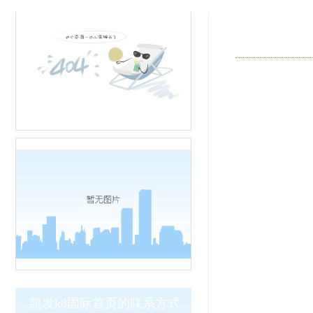
凯发k8国际首页的联系方式