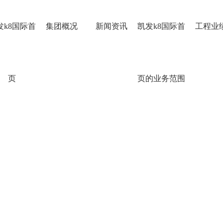
发k8国际首
集团概况
新闻资讯
凯发k8国际首
工程业
页
页的业务范围