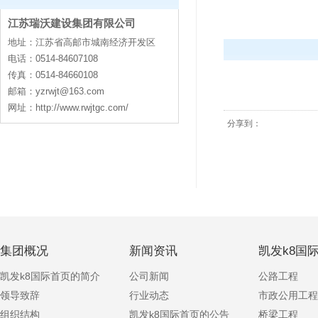
江苏瑞沃建设集团有限公司
contact
地址：江苏省高邮市城南经济开发区
电话：0514-84607108
传真：0514-84660108
邮箱：
yzrwjt@163.com
网址：http://www.rwjtgc.com/
分享到：
集团概况
新闻资讯
凯发k8国
凯发k8国际首页的简介
公司新闻
公路工程
领导致辞
行业动态
市政公用工程
组织结构
凯发k8国际首页的公告
桥梁工程