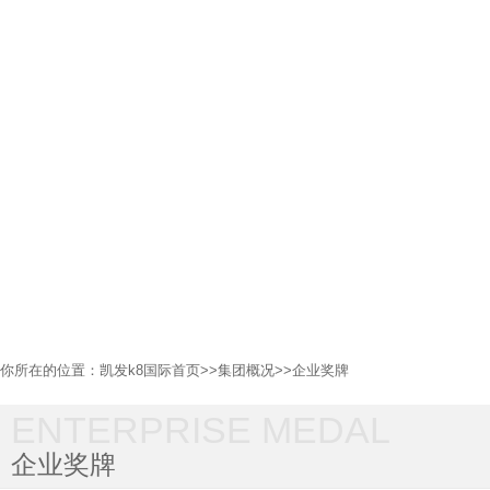
你所在的位置：
凯发k8国际首页
>>
集团概况
>>
企业奖牌
ENTERPRISE MEDAL
企业奖牌