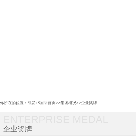
你所在的位置：
凯发k8国际首页
>>
集团概况
>>
企业奖牌
ENTERPRISE MEDAL
企业奖牌