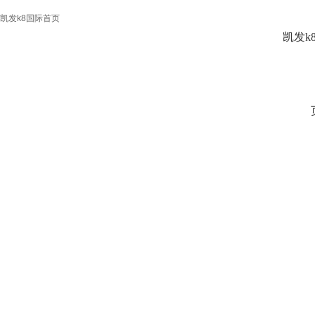
凯发k8国际首页
凯发k