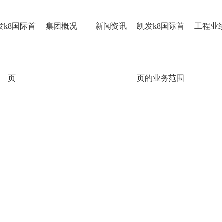
发k8国际首
集团概况
新闻资讯
凯发k8国际首
工程业
页
页的业务范围