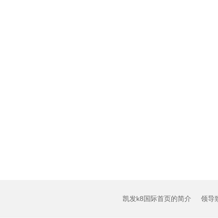
凯发k8国际首页的简介
领导