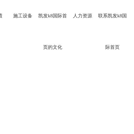
绩
施工设备
凯发k8国际首
人力资源
联系凯发k8国
页的文化
际首页