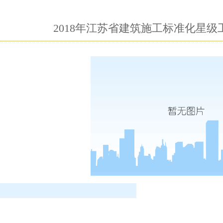
2018年江苏省建筑施工标准化星级