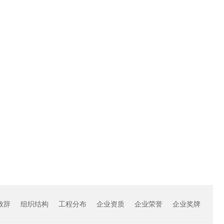
致辞
组织结构
工程分布
企业资质
企业荣誉
企业奖牌