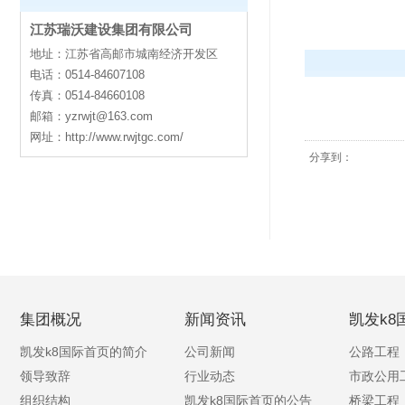
江苏瑞沃建设集团有限公司
contact
地址：江苏省高邮市城南经济开发区
电话：0514-84607108
传真：0514-84660108
邮箱：
yzrwjt@163.com
网址：http://www.rwjtgc.com/
分享到：
集团概况
新闻资讯
凯发k
凯发k8国际首页的简介
公司新闻
公路工程
领导致辞
行业动态
市政公用
组织结构
凯发k8国际首页的公告
桥梁工程