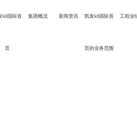
发k8国际首
集团概况
新闻资讯
凯发k8国际首
工程业
页
页的业务范围