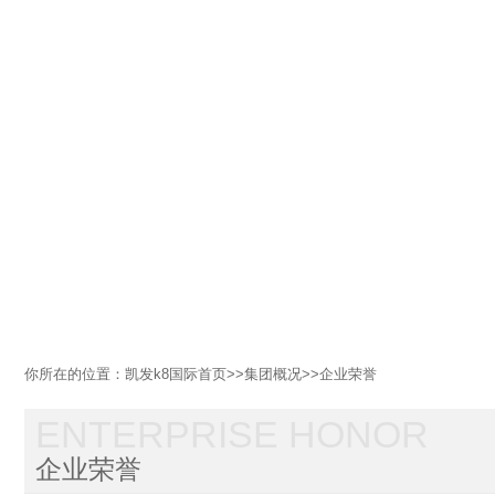
你所在的位置：
凯发k8国际首页
>>
集团概况
>>
企业荣誉
ENTERPRISE HONOR
企业荣誉