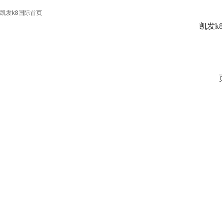
凯发k8国际首页
凯发k