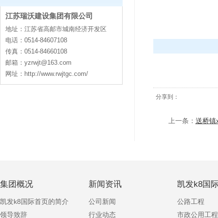
江苏瑞沃建设集团有限公司
contact
地址：江苏省高邮市城南经济开发区
电话：0514-84607108
传真：0514-84660108
邮箱：
yzrwjt@163.com
网址：http://www.rwjtgc.com/
分享到：
上一条：
送桥镇x
集团概况
新闻资讯
凯发k8国
凯发k8国际首页的简介
公司新闻
公路工程
领导致辞
行业动态
市政公用工程