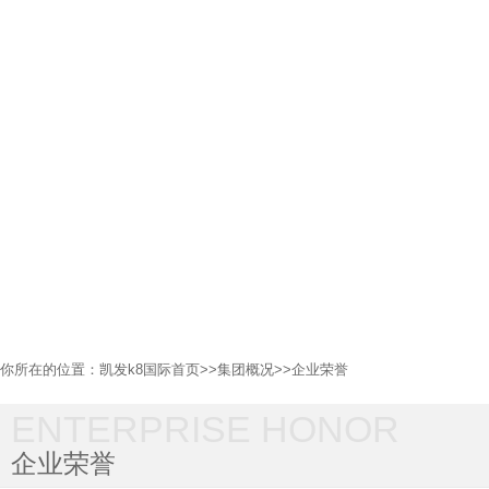
你所在的位置：
凯发k8国际首页
>>
集团概况
>>
企业荣誉
ENTERPRISE HONOR
企业荣誉