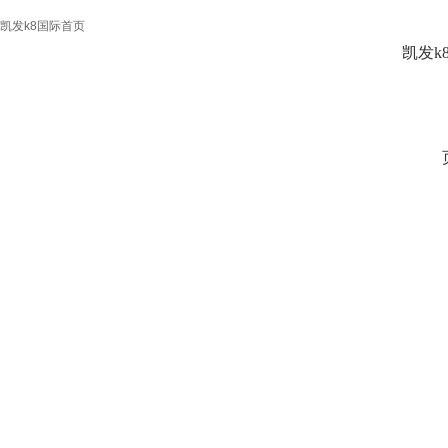
凯发k8国际首页
凯发k