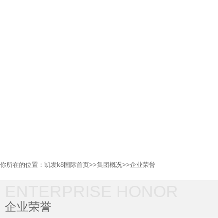
你所在的位置：
凯发k8国际首页
>>
集团概况
>>
企业荣誉
ENTERPRISE HONOR
企业荣誉