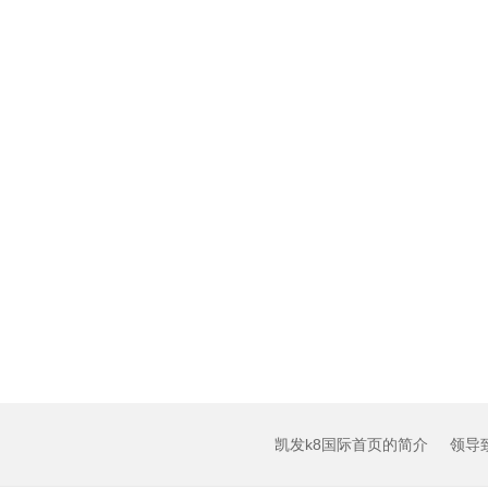
凯发k8国际首页的简介
领导