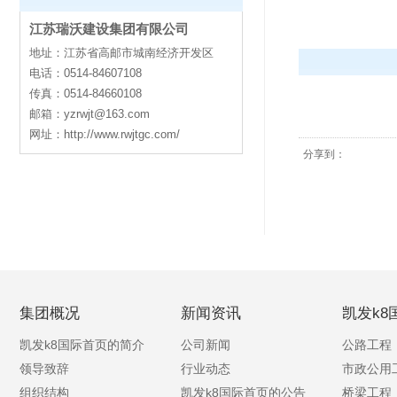
江苏瑞沃建设集团有限公司
contact
地址：江苏省高邮市城南经济开发区
电话：0514-84607108
传真：0514-84660108
邮箱：
yzrwjt@163.com
网址：http://www.rwjtgc.com/
分享到：
集团概况
新闻资讯
凯发k
凯发k8国际首页的简介
公司新闻
公路工程
领导致辞
行业动态
市政公用
组织结构
凯发k8国际首页的公告
桥梁工程