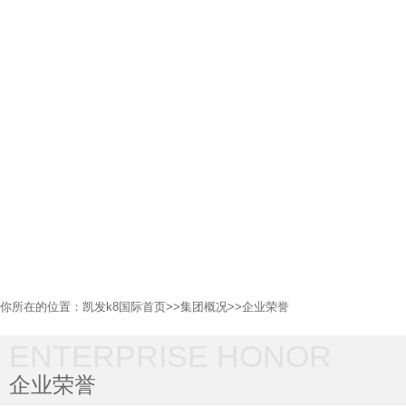
你所在的位置：
凯发k8国际首页
>>
集团概况
>>
企业荣誉
ENTERPRISE HONOR
企业荣誉