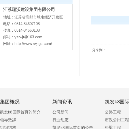
江苏瑞沃建设集团有限公司
contact
地址：江苏省高邮市城南经济开发区
电话：0514-84607108
传真：0514-84660108
邮箱：
yzrwjt@163.com
网址：http://www.rwjtgc.com/
分享到：
集团概况
新闻资讯
凯发k8国
凯发k8国际首页的简介
公司新闻
公路工程
领导致辞
行业动态
市政公用工程
组织结构
凯发k8国际首页的公告
桥梁工程