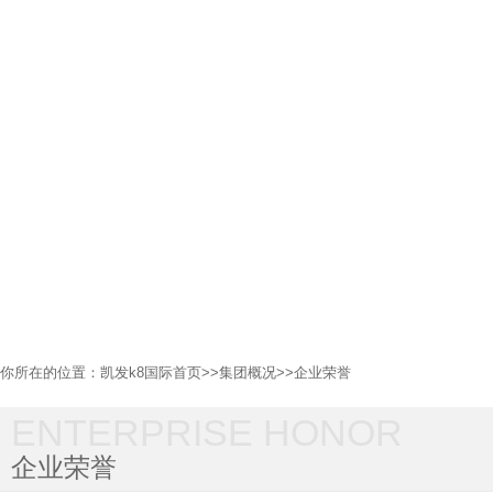
你所在的位置：
凯发k8国际首页
>>
集团概况
>>
企业荣誉
ENTERPRISE HONOR
企业荣誉