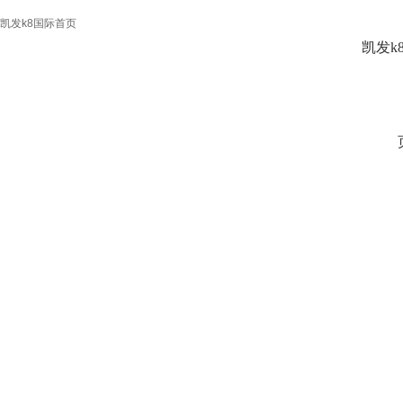
凯发k8国际首页
凯发k