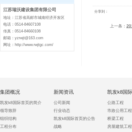
江苏瑞沃建设集团有限公司
contact
分享到：
地址：江苏省高邮市城南经济开发区
电话：0514-84607108
上一条：
2
传真：0514-84660108
邮箱：
yzrwjt@163.com
网址：http://www.rwjtgc.com/
集团概况
新闻资讯
凯发k8国
凯发k8国际首页的简介
公司新闻
公路工程
领导致辞
行业动态
市政公用工程
组织结构
凯发k8国际首页的公告
桥梁工程
工程分布
战略
房屋建筑工程