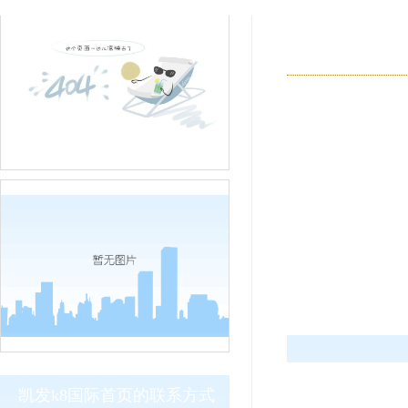
凯发k8国际首页的联系方式